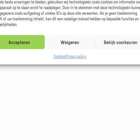
de beste ervaringen te bieden, gebruiken wij technologieën zoals cookies om informatie ov
apparaat op te slaan en/of te raadplegen. Door in te stemmen met deze technologieën kunn
 gegevens zoals surfgedrag of unieke ID's op deze site verwerken. Als je geen toestemming
ft of uw toestemming intrekt, kan dit een nadelige invloed hebben op bepaalde functies en
elijkheden.
Accepteren
Weigeren
Bekijk voorkeuren
Cookies
Privacy policy