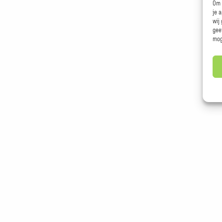
Om 
je 
wij
gee
mog