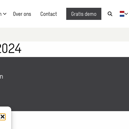
n
Over ons
Contact
Gratis demo
Zoek
knop
2024
in