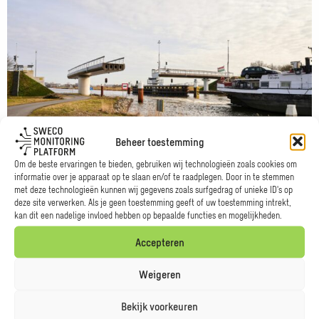
meer
over
Provincie
Fryslân
Beheer toestemming
Om de beste ervaringen te bieden, gebruiken wij technologieën zoals cookies om
Provincie Fryslân
informatie over je apparaat op te slaan en/of te raadplegen. Door in te stemmen
met deze technologieën kunnen wij gegevens zoals surfgedrag of unieke ID's op
In Ritsumasyl is een oude brug vervangen door een draaibare
deze site verwerken. Als je geen toestemming geeft of uw toestemming intrekt,
biocomposiet fietsbrug. Van 80% vlas en hars. Sweco monitort
kan dit een nadelige invloed hebben op bepaalde functies en mogelijkheden.
met 188 sensoren het gedrag van deze brug van duurzaam
Accepteren
materiaal.
Lees meer
Weigeren
Lees
Bekijk voorkeuren