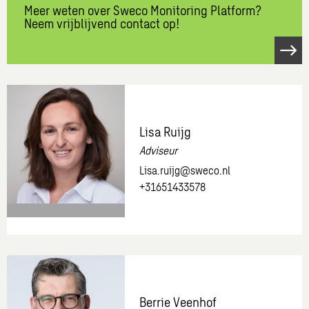
Meer weten over Sweco Monitoring Platform?
Neem vrijblijvend contact op!
Open
link
Meer
weten
over
Lisa Ruijg
Sweco
Adviseur
Monitoring
Lisa.ruijg@sweco.nl
Platform?
+31651433578
Neem
vrijblijvend
contact
op!
Meer
informatie
over:
Lisa
Berrie Veenhof
Ruijg