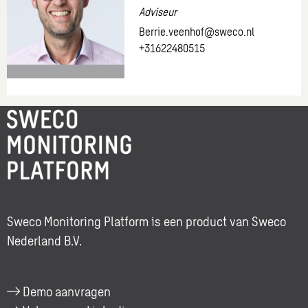
Adviseur
Berrie.veenhof@sweco.nl
+31622480515
Meer
informatie
over:
Berrie
Veenhof
Sweco Monitoring Platform is een
product van Sweco
Nederland B.V.
Demo aanvragen